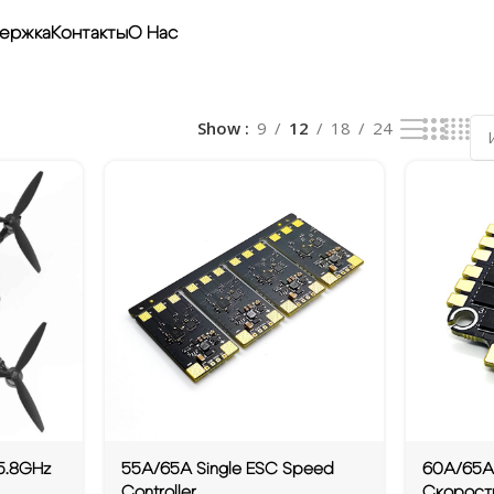
ержка
Контакты
О Нас
Show
9
12
18
24
 5.8GHz
55A/65A Single ESC Speed
60A/65A 
Controller
Скорост