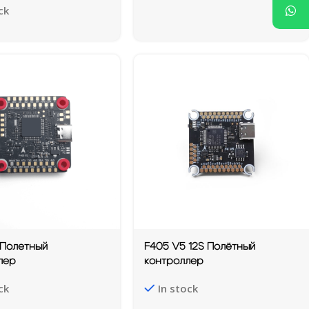
ck
 Полетный
F405 V5 12S Полётный
лер
контроллер
ck
In stock