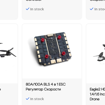
In stock
In sto
80A/100A BLS 4 в 1 ESC
e
Eagle2 H
Регулятор Скорости
1.4/1.6 I
In stock
Drone