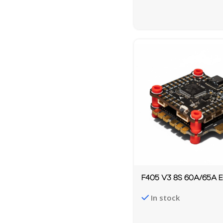
F405 V3 8S 60A/65A 
In stock