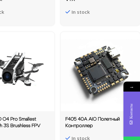
ck
In stock
→
Контакты
D O4 Pro Smallest
F405 40A AIO Полетный
nch 3S Brushless FPV
Контроллер
In stock