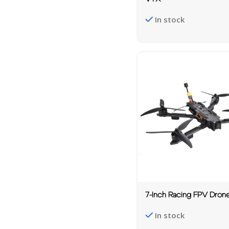
In stock
7-Inch Racing FPV Dron
In stock