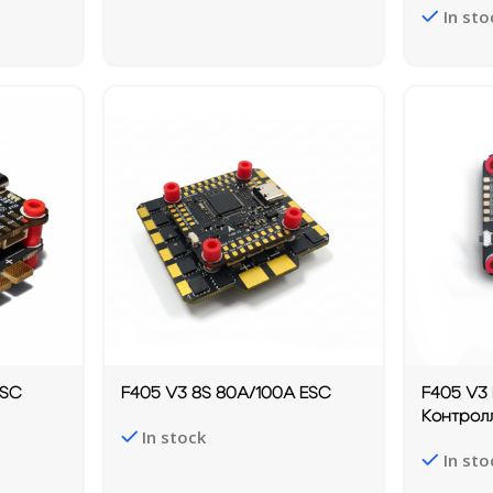
In sto
ESC
F405 V3 8S 80A/100A ESC
F405 V3
Контрол
In stock
In sto